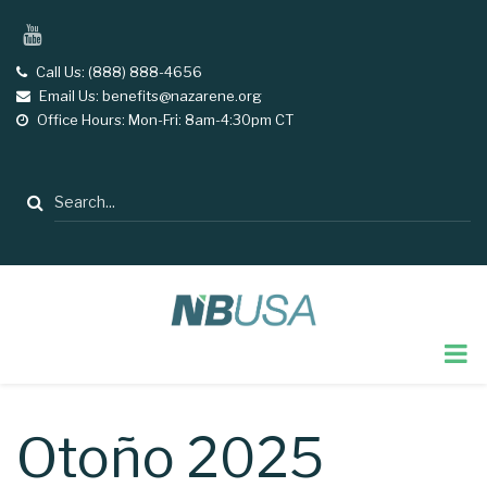
Skip
YouTube
to
main
Call Us: (888) 888-4656
tel
Email Us: benefits@nazarene.org
email
content
Office Hours: Mon-Fri: 8am-4:30pm CT
opening
hours
Search
Otoño 2025