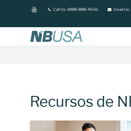
Skip
YouTube
Call Us: (888) 888-4656
Email Us:
tel
email
to
main
content
Breadcrumb
Recursos de N