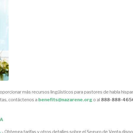
orcionar más recursos lingüísticos para pastores de habla hispana
ntas, contáctenos a
benefits@nazarene.org
o al
888-888-465
SA
A
- Obtenga tarifas y otros detalles sobre el Seguro de Venta disp