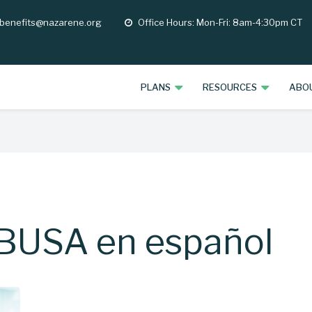
 benefits@nazarene.org
Office Hours: Mon-Fri: 8am-4:30pm CT
opening
hours
PLANS
RESOURCES
ABO
BUSA en español